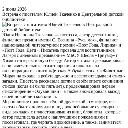
2 июня 2026
Встреча с писателем Юлией Ткаченко в Центральной детской
библиотеке
Юлия Ивановна Ткаченко — поэтесса, автор детских книг,
финалист премии имени С. Есенина «Русь моя», финалист
национальной литературной премии «Поэт Года. Лирика» и
«Поэт Года. Дети». Писатель провела для воспитанников
Лагеря с дневным пребыванием МБОУ Школа «Триумф» г.
Химки интерактивную беседу. Автор читала и декламировала
свои замечательные стихотворения и показывала
иллюстрации из книги «Детская Азбука в стихах «Животные
Мира» на экране, а ребята дружно и весело отгадывали стихи-
загадки. Писатель рассказала детям о своём опыте сочинения
стихов (когда ей было пять лет), продекламировав первое
стихотворение «Одуванчики», а также анонсировала выход
своей новой детской книги.
Мероприятие прошло в тёплой дружеской атмосфере, все
гости события получили в подарок небольшие сувениры в
виде закладок с иллюстрациями из книг, блокноты, которые
автор подписала детям с наилучшими пожеланиями и
посоветовала, где черпать вдохновение, а также, заниматься
творчеством и творить добрые дела!