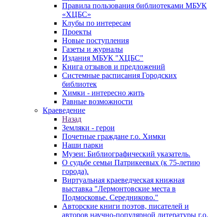
Правила пользования библиотеками МБУК
«ХЦБС»
Клубы по интересам
Проекты
Новые поступления
Газеты и журналы
Издания МБУК "ХЦБС"
Книга отзывов и предложений
Системные расписания Городских
библиотек
Химки - интересно жить
Равные возможности
Краеведение
Назад
Земляки - герои
Почетные граждане г.о. Химки
Наши парки
Музеи: Библиографический указатель.
О судьбе семьи Патрикеевых (к 75-летию
города).
Виртуальная краеведческая книжная
выставка "Лермонтовские места в
Подмосковье. Середниково."
Авторские книги поэтов, писателей и
авторов научно-популярной литературы г.о.