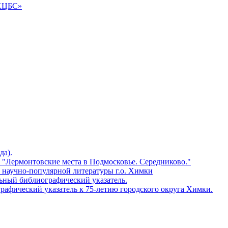
«ХЦБС»
да).
 "Лермонтовские места в Подмосковье. Середниково."
в научно-популярной литературы г.о. Химки
льный библиографический указатель.
рафический указатель к 75-летию городского округа Химки.