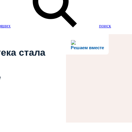
дящих
поиск
Решаем вместе
ека стала
е