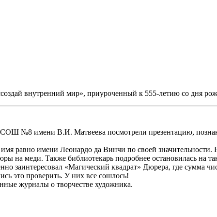
ссоздай внутренний мир», приуроченный к 555-летию со дня ро
 СОШ №8 имени В.И. Матвеева посмотрели презентацию, познак
имя равно имени Леонардо да Винчи по своей значительности. Р
вюры на меди. Также библиотекарь подробнее остановилась на та
нно заинтересовал «Магический квадрат» Дюрера, где сумма чис
лись это проверить. У них все сошлось!
анные журналы о творчестве художника.