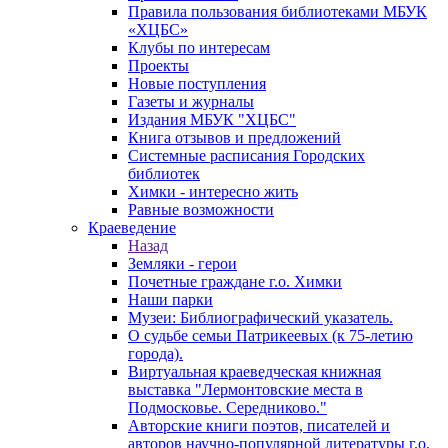
Правила пользования библиотеками МБУК
«ХЦБС»
Клубы по интересам
Проекты
Новые поступления
Газеты и журналы
Издания МБУК "ХЦБС"
Книга отзывов и предложений
Системные расписания Городских
библиотек
Химки - интересно жить
Равные возможности
Краеведение
Назад
Земляки - герои
Почетные граждане г.о. Химки
Наши парки
Музеи: Библиографический указатель.
О судьбе семьи Патрикеевых (к 75-летию
города).
Виртуальная краеведческая книжная
выставка "Лермонтовские места в
Подмосковье. Середниково."
Авторские книги поэтов, писателей и
авторов научно-популярной литературы г.о.