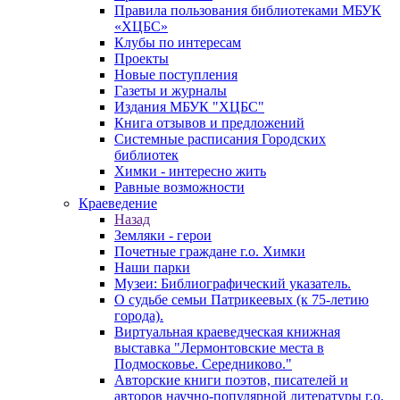
Правила пользования библиотеками МБУК
«ХЦБС»
Клубы по интересам
Проекты
Новые поступления
Газеты и журналы
Издания МБУК "ХЦБС"
Книга отзывов и предложений
Системные расписания Городских
библиотек
Химки - интересно жить
Равные возможности
Краеведение
Назад
Земляки - герои
Почетные граждане г.о. Химки
Наши парки
Музеи: Библиографический указатель.
О судьбе семьи Патрикеевых (к 75-летию
города).
Виртуальная краеведческая книжная
выставка "Лермонтовские места в
Подмосковье. Середниково."
Авторские книги поэтов, писателей и
авторов научно-популярной литературы г.о.