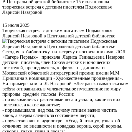
В Центральной детской библиотеке 15 июля прошла
творческая встреча с детским писателем Подмосковья
Ларисой Назаровой.
15 июля 2025
Творческая встреча с детским писателем Подмосковья
Ларисой Назаровой в Центральной детской библиотеке
Сегодня в библиотеку на встречу с воспитанниками ЛОЛ
«Лагерь Первых» приехала Лариса Геннадьевна Назарова,
детский писатель, член Союза детских и юношеских
писателей, преподаватель, к. филол. н., дипломант
Московской областной литературной премии имени М.М.
Пришвина в номинации «Художественные произведения».
На примере книги Л. Назаровой «Лес рассказывает сказки»
ребята отправились в увлекательное путешествие по миру
природы средней полосы России:
- познакомились с растениями леса и узнали, какие из них
полезные, а какие ядовитые;
- поразмышляли над тем, почему птицам важно чистить
клюв, а зверям следить за состоянием шерсти;
- поучаствовали в аудиоигре «Угадай птицу», узнав об
отличиях во внешности и повадках ворона, серой вороны,
скворца, галки, грача и дрозда;